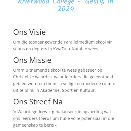
Riverwood College – Gestig in
2024
Ons Visie
Om die toonaangewende
Parallelmedium
skool vir
seuns en dogters in KwaZulu-Natal te wees.
Ons Missie
Om ‘n uitnemende skool te wees gebaseer op
Christelike waardes, waar leerders die geleentheid
gebied word om binne ‘n veilige en moderne ruimte
uit te blink in Akademie, Sport en Kultuur.
Ons Streef Na
‘n Waardegedrewe, gebalanseerde opvoeding wat
ons leerders toerus om hulle volle
potensiaal in
die
gemeenskap te bereik.